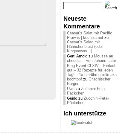
Neueste
Kommentare
Ceasar’s Salat mit Pacific
Prawns | kochpla.net
zu
Caesar’s Salad mit
Hähnchenbrust (oder
Kingprawns…)
Gerti Arnold
zu
Mousse au
chocolat – von Johann Lafer
Blog-Event CLXIV – Einfach
gut – 32 Rezepte für jeden
Tag! – 1x umrühren bitte aka
kochtopf
zu
Griechischer
Burger
Uwe
zu
Zucchini-Feta-
Päckchen
Guido
zu
Zucchini-Feta-
Päckchen
Ich unterstütze