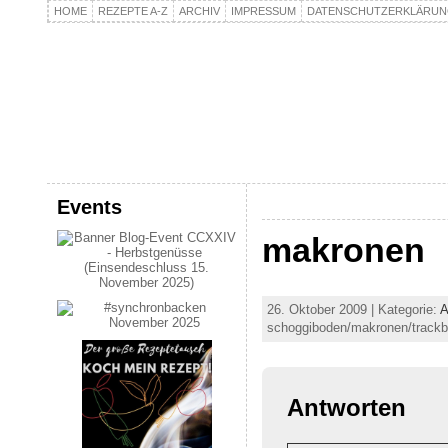
HOME
REZEPTE A-Z
ARCHIV
IMPRESSUM
DATENSCHUTZERKLÄRU
kochpla.net
Kochen und mehr…
Events
makronen
26. Oktober 2009 | Kategorie:
A
schoggiboden/makronen/trackb
Antworten