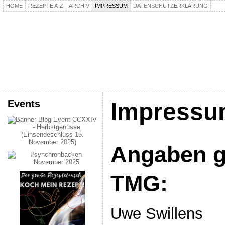
HOME
REZEPTE A-Z
ARCHIV
IMPRESSUM
DATENSCHUTZERKLÄRUNG
kochpla.net
Kochen und mehr…
Events
Impress
Angaben g
TMG:
Uwe Swillens