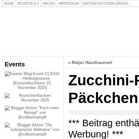
HOME
REZEPTE A-Z
ARCHIV
IMPRESSUM
DATENSCHUTZERKLÄRUNG
kochpla.net
Kochen und mehr…
«
Matjes Hausfrauenart
Events
Zucchini-
Päckchen
*** Beitrag enth
Werbung! ***