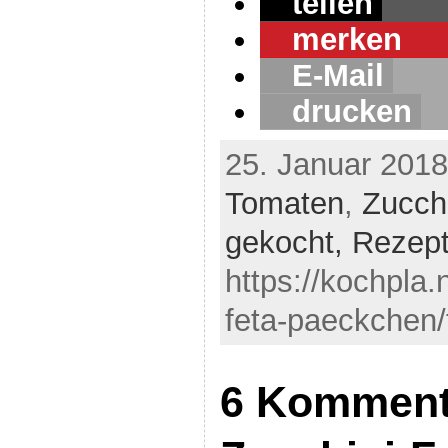
teilen
merken
1
E-Mail
drucken
25. Januar 2018
Tomaten
,
Zucch
gekocht,
Rezep
https://kochpla.
feta-paeckchen/
6 Komment