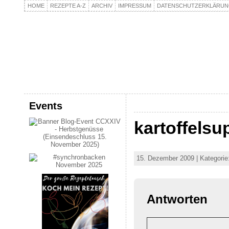
HOME
REZEPTE A-Z
ARCHIV
IMPRESSUM
DATENSCHUTZERKLÄRU
kochpla.net
Kochen und mehr…
Events
kartoffelsu
15. Dezember 2009 | Kategorie
Antworten