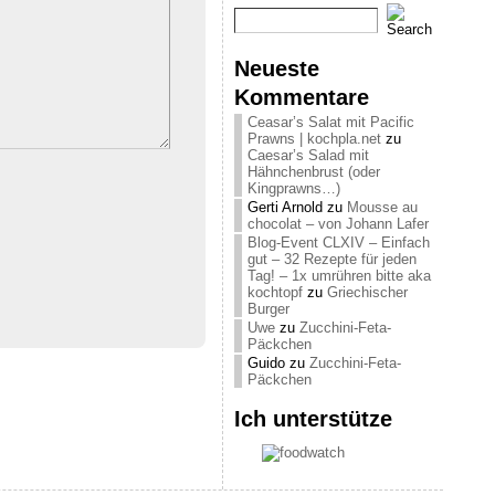
Neueste
Kommentare
Ceasar’s Salat mit Pacific
Prawns | kochpla.net
zu
Caesar’s Salad mit
Hähnchenbrust (oder
Kingprawns…)
Gerti Arnold
zu
Mousse au
chocolat – von Johann Lafer
Blog-Event CLXIV – Einfach
gut – 32 Rezepte für jeden
Tag! – 1x umrühren bitte aka
kochtopf
zu
Griechischer
Burger
Uwe
zu
Zucchini-Feta-
Päckchen
Guido
zu
Zucchini-Feta-
Päckchen
Ich unterstütze