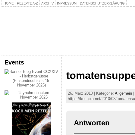
HOME
REZEPTE A-Z
ARCHIV
IMPRESSUM
DATENSCHUTZERKLÄRUNG
kochpla.net
Kochen und mehr…
Events
tomatensupp
26. März 2010 | Kategorie:
Allgemein
|
https://kochpla.net/2010/03/tomatens
Antworten