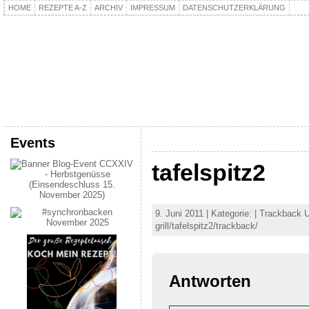
HOME
REZEPTE A-Z
ARCHIV
IMPRESSUM
DATENSCHUTZERKLÄRUNG
kochpla.net
Kochen und mehr…
Events
tafelspitz2
9. Juni 2011 | Kategorie: | Trackback 
grill/tafelspitz2/trackback/
Antworten