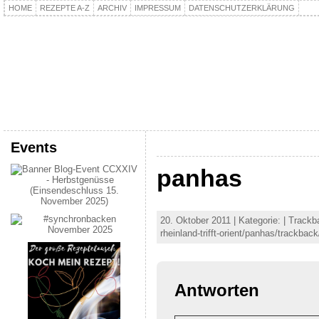
HOME
REZEPTE A-Z
ARCHIV
IMPRESSUM
DATENSCHUTZERKLÄRUNG
kochpla.net
Kochen und mehr…
Events
panhas
20. Oktober 2011 | Kategorie: | Track
rheinland-trifft-orient/panhas/trackback
Antworten