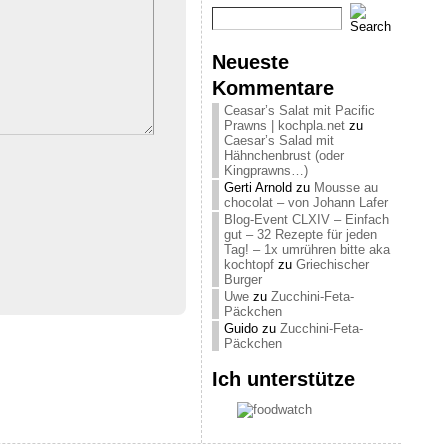
Neueste
Kommentare
Ceasar’s Salat mit Pacific
Prawns | kochpla.net
zu
Caesar’s Salad mit
Hähnchenbrust (oder
Kingprawns…)
Gerti Arnold
zu
Mousse au
chocolat – von Johann Lafer
Blog-Event CLXIV – Einfach
gut – 32 Rezepte für jeden
Tag! – 1x umrühren bitte aka
kochtopf
zu
Griechischer
Burger
Uwe
zu
Zucchini-Feta-
Päckchen
Guido
zu
Zucchini-Feta-
Päckchen
Ich unterstütze