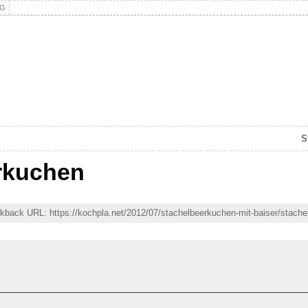
NG
S
rkuchen
rackback URL: https://kochpla.net/2012/07/stachelbeerkuchen-mit-baiser/stach