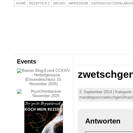
HOME
REZEPTE A-Z
ARCHIV
IMPRESSUM
DATENSCHUTZERKLÄRU
kochpla.net
Kochen und mehr…
Events
zwetschge
3. September 2014 | Kategorie
mandelguss/zwetschgen3/trac
Antworten