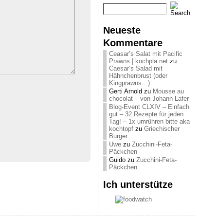
Neueste
Kommentare
Ceasar’s Salat mit Pacific
Prawns | kochpla.net
zu
Caesar’s Salad mit
Hähnchenbrust (oder
Kingprawns…)
Gerti Arnold
zu
Mousse au
chocolat – von Johann Lafer
Blog-Event CLXIV – Einfach
gut – 32 Rezepte für jeden
Tag! – 1x umrühren bitte aka
kochtopf
zu
Griechischer
Burger
Uwe
zu
Zucchini-Feta-
Päckchen
Guido
zu
Zucchini-Feta-
Päckchen
Ich unterstütze