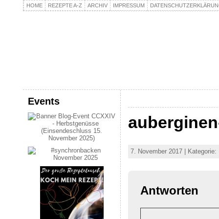
HOME
REZEPTE A-Z
ARCHIV
IMPRESSUM
DATENSCHUTZERKLÄRU
kochpla.net
Kochen und mehr…
Events
auberginen-
7. November 2017 | Kategorie: |
Antworten