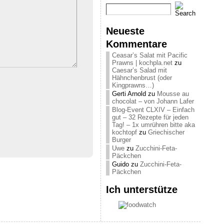
Neueste
Kommentare
Ceasar’s Salat mit Pacific
Prawns | kochpla.net
zu
Caesar’s Salad mit
Hähnchenbrust (oder
Kingprawns…)
Gerti Arnold
zu
Mousse au
chocolat – von Johann Lafer
Blog-Event CLXIV – Einfach
gut – 32 Rezepte für jeden
Tag! – 1x umrühren bitte aka
kochtopf
zu
Griechischer
Burger
Uwe
zu
Zucchini-Feta-
Päckchen
Guido
zu
Zucchini-Feta-
Päckchen
Ich unterstütze