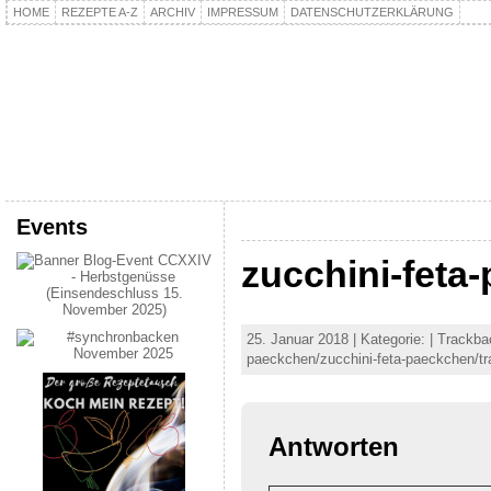
HOME
REZEPTE A-Z
ARCHIV
IMPRESSUM
DATENSCHUTZERKLÄRUNG
kochpla.net
Kochen und mehr…
Events
zucchini-feta
25. Januar 2018 | Kategorie: | Trackba
paeckchen/zucchini-feta-paeckchen/t
Antworten