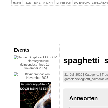
HOME
REZEPTE A-Z
ARCHIV
IMPRESSUM
DATENSCHUTZERKLÄRU
kochpla.net
Kochen und mehr…
Events
spaghetti_s
21. Juli 2020 | Kategorie: | Tr
garnelen/spaghetti_salat/track
Antworten