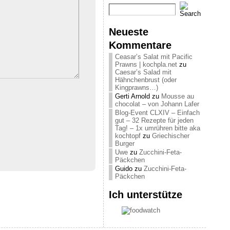
Neueste
Kommentare
Ceasar’s Salat mit Pacific
Prawns | kochpla.net
zu
Caesar’s Salad mit
Hähnchenbrust (oder
Kingprawns…)
Gerti Arnold
zu
Mousse au
chocolat – von Johann Lafer
Blog-Event CLXIV – Einfach
gut – 32 Rezepte für jeden
Tag! – 1x umrühren bitte aka
kochtopf
zu
Griechischer
Burger
Uwe
zu
Zucchini-Feta-
Päckchen
Guido
zu
Zucchini-Feta-
Päckchen
Ich unterstütze