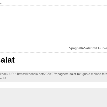
NG
Spaghetti-Salat mit Gurk
alat
ackback URL: https://kochpla.net/2020/07/spaghetti-salat-mit-gurke-melone-fet
back/