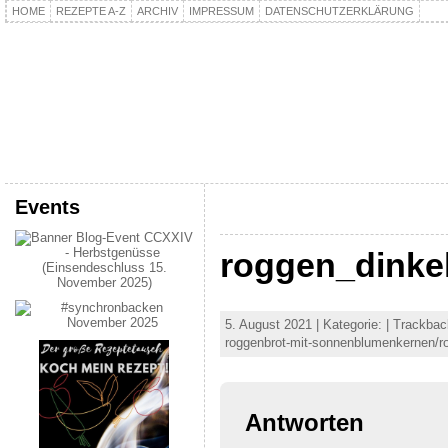
HOME
REZEPTE A-Z
ARCHIV
IMPRESSUM
DATENSCHUTZERKLÄRUNG
kochpla.net
Kochen und mehr…
Events
roggen_dinke
5. August 2021 | Kategorie: | Trackbac
roggenbrot-mit-sonnenblumenkernen/r
Antworten