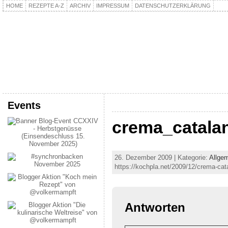
HOME
REZEPTE A-Z
ARCHIV
IMPRESSUM
DATENSCHUTZERKLÄRUNG
kochpla.net
Kochen und mehr…
Events
crema_catala
26. Dezember 2009 | Kategorie:
Allge
https://kochpla.net/2009/12/crema-ca
Antworten