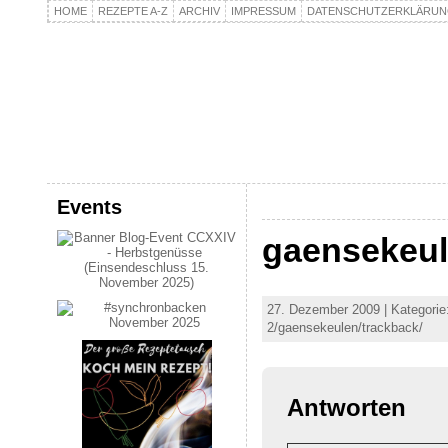
HOME
REZEPTE A-Z
ARCHIV
IMPRESSUM
DATENSCHUTZERKLÄRU
kochpla.net
Kochen und mehr…
Events
gaensekeu
27. Dezember 2009 | Kategorie
2/gaensekeulen/trackback/
Antworten