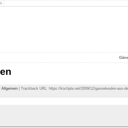
NG
Gäns
len
:
Allgemein
| Trackback URL: https://kochpla.net/2009/12/gansekeulen-aus-d