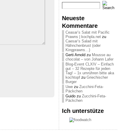
Neueste
Kommentare
Ceasar’s Salat mit Pacific
Prawns | kochpla.net
zu
Caesar’s Salad mit
Hähnchenbrust (oder
Kingprawns…)
Gerti Arnold
zu
Mousse au
chocolat – von Johann Lafer
Blog-Event CLXIV – Einfach
gut – 32 Rezepte für jeden
Tag! – 1x umrühren bitte aka
kochtopf
zu
Griechischer
Burger
Uwe
zu
Zucchini-Feta-
Päckchen
Guido
zu
Zucchini-Feta-
Päckchen
Ich unterstütze