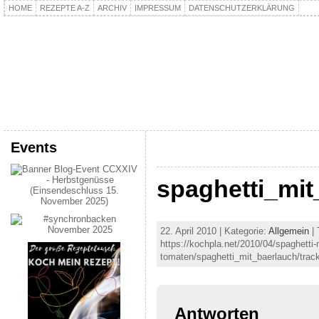
HOME
REZEPTE A-Z
ARCHIV
IMPRESSUM
DATENSCHUTZERKLÄRUNG
kochpla.net
Kochen und mehr…
Events
spaghetti_mit
22. April 2010 | Kategorie:
Allgemein
| 
https://kochpla.net/2010/04/spaghetti-
tomaten/spaghetti_mit_baerlauch/trac
Antworten