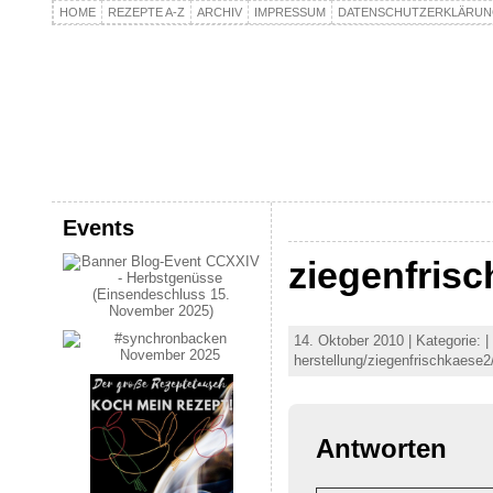
HOME
REZEPTE A-Z
ARCHIV
IMPRESSUM
DATENSCHUTZERKLÄRU
kochpla.net
Kochen und mehr…
Events
ziegenfris
14. Oktober 2010 | Kategorie: 
herstellung/ziegenfrischkaese2
Antworten