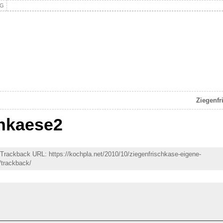
NG
Ziegenfr
chkaese2
| Trackback URL: https://kochpla.net/2010/10/ziegenfrischkase-eigene-
/trackback/