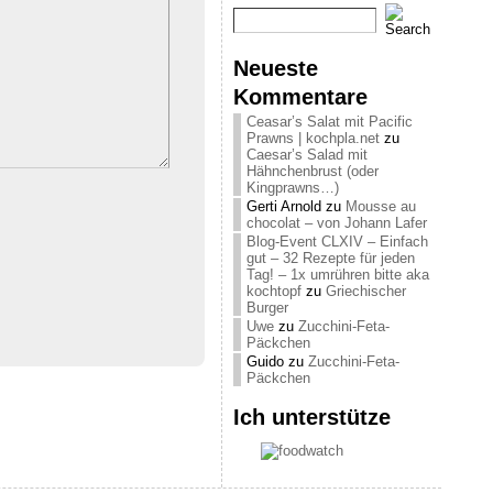
Neueste
Kommentare
Ceasar’s Salat mit Pacific
Prawns | kochpla.net
zu
Caesar’s Salad mit
Hähnchenbrust (oder
Kingprawns…)
Gerti Arnold
zu
Mousse au
chocolat – von Johann Lafer
Blog-Event CLXIV – Einfach
gut – 32 Rezepte für jeden
Tag! – 1x umrühren bitte aka
kochtopf
zu
Griechischer
Burger
Uwe
zu
Zucchini-Feta-
Päckchen
Guido
zu
Zucchini-Feta-
Päckchen
Ich unterstütze