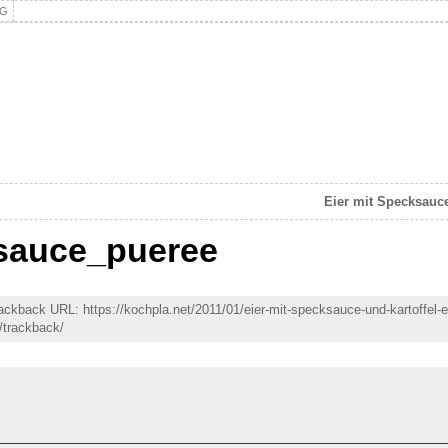
NG
Eier mit Specksauce
sauce_pueree
rackback URL: https://kochpla.net/2011/01/eier-mit-specksauce-und-kartoffel-
/trackback/