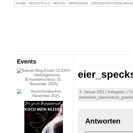
HOME
REZEPTE A-Z
ARCHIV
IMPRESSUM
DATENSCHUTZERKLÄRU
kochpla.net
Kochen und mehr…
Events
eier_speck
3. Januar 2011 | Kategorie: | T
puree/eier_specksauce_pueree
Antworten