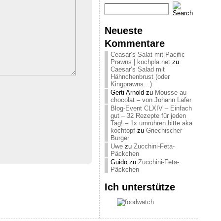
Neueste
Kommentare
Ceasar’s Salat mit Pacific
Prawns | kochpla.net
zu
Caesar’s Salad mit
Hähnchenbrust (oder
Kingprawns…)
Gerti Arnold
zu
Mousse au
chocolat – von Johann Lafer
Blog-Event CLXIV – Einfach
gut – 32 Rezepte für jeden
Tag! – 1x umrühren bitte aka
kochtopf
zu
Griechischer
Burger
Uwe
zu
Zucchini-Feta-
Päckchen
Guido
zu
Zucchini-Feta-
Päckchen
Ich unterstütze