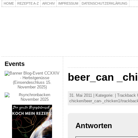
HOME
REZEPTE A-Z
ARCHIV
IMPRESSUM
DATENSCHUTZERKLÄRUNG
kochpla.net
Kochen und mehr…
Events
beer_can _ch
31. Mai 2011 | Kategorie: | Trackback 
chicken/beer_can-_chicken1/trackbac
Antworten