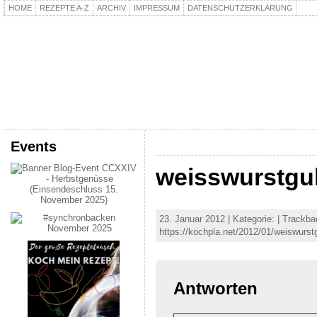
HOME
REZEPTE A-Z
ARCHIV
IMPRESSUM
DATENSCHUTZERKLÄRUNG
kochpla.net
Kochen und mehr…
Events
weisswurstgu
23. Januar 2012 | Kategorie: | Trackb
https://kochpla.net/2012/01/weiswurs
Antworten