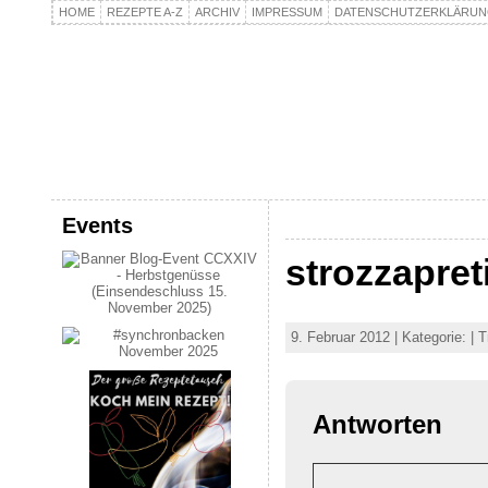
HOME
REZEPTE A-Z
ARCHIV
IMPRESSUM
DATENSCHUTZERKLÄRU
kochpla.net
Kochen und mehr…
Events
strozzapret
9. Februar 2012 | Kategorie: | 
Antworten