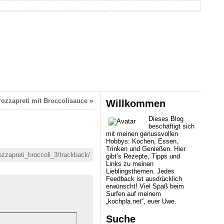
rozzapreti mit Broccolisauce
»
Willkommen
Dieses Blog
beschäftigt sich
mit meinen genussvollen
Hobbys: Kochen, Essen,
Trinken und Genießen. Hier
ozzapreti_broccoli_3/trackback/
gibt’s Rezepte, Tipps und
Links zu meinen
Lieblingsthemen. Jedes
Feedback ist ausdrücklich
erwünscht! Viel Spaß beim
Surfen auf meinem
„kochpla.net“, euer Uwe.
Suche