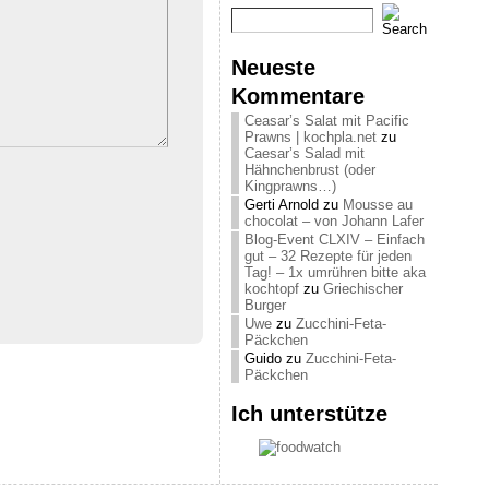
Neueste
Kommentare
Ceasar’s Salat mit Pacific
Prawns | kochpla.net
zu
Caesar’s Salad mit
Hähnchenbrust (oder
Kingprawns…)
Gerti Arnold
zu
Mousse au
chocolat – von Johann Lafer
Blog-Event CLXIV – Einfach
gut – 32 Rezepte für jeden
Tag! – 1x umrühren bitte aka
kochtopf
zu
Griechischer
Burger
Uwe
zu
Zucchini-Feta-
Päckchen
Guido
zu
Zucchini-Feta-
Päckchen
Ich unterstütze