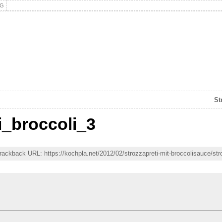
NG
St
i_broccoli_3
Trackback URL: https://kochpla.net/2012/02/strozzapreti-mit-broccolisauce/str