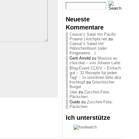
Neueste
Kommentare
Ceasar’s Salat mit Pacific
Prawns | kochpla.net
zu
Caesar’s Salad mit
Hähnchenbrust (oder
Kingprawns…)
Gerti Arnold
zu
Mousse au
chocolat – von Johann Lafer
Blog-Event CLXIV – Einfach
gut – 32 Rezepte für jeden
Tag! – 1x umrühren bitte aka
kochtopf
zu
Griechischer
Burger
Uwe
zu
Zucchini-Feta-
Päckchen
Guido
zu
Zucchini-Feta-
Päckchen
Ich unterstütze