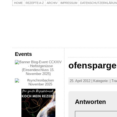
HOME
REZEPTE A-Z
ARCHIV
IMPRESSUM
DATENSCHUTZERKLÄRU
kochpla.net
Kochen und mehr…
Events
ofensparge
25. April 2012 | Kategorie: | T
Antworten