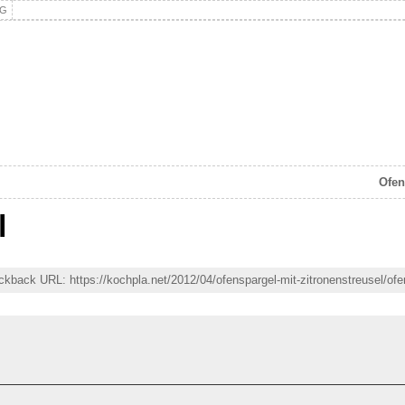
NG
Ofen
l
rackback URL: https://kochpla.net/2012/04/ofenspargel-mit-zitronenstreusel/of