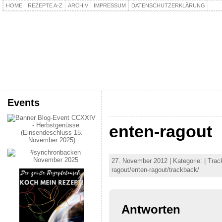
HOME
REZEPTE A-Z
ARCHIV
IMPRESSUM
DATENSCHUTZERKLÄRUNG
kochpla.net
Kochen und mehr…
Events
enten-ragout
27. November 2012 | Kategorie: | Trac
ragout/enten-ragout/trackback/
Antworten