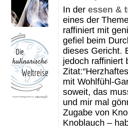
In der
essen & t
eines der Theme
raffiniert mit ge
gefiel beim Dur
dieses Gericht. 
jedoch raffiniert
Zitat:“Herzhaft
mit Wohlfühl-Ga
soweit, das muss
und mir mal gönn
Zugabe von Knob
Knoblauch – hab