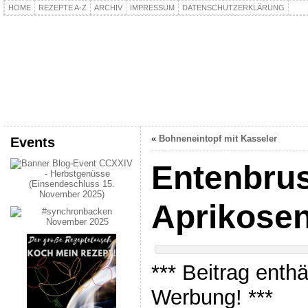
HOME
REZEPTE A-Z
ARCHIV
IMPRESSUM
DATENSCHUTZERKLÄRUNG
kochpla.net
Kochen und mehr…
«
Bohneneintopf mit Kasseler
Events
Entenbrus
Aprikose
*** Beitrag enth
Werbung! ***