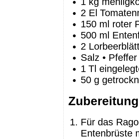
1 kg mehligko
2 El Tomaten
150 ml roter 
500 ml Enten
2 Lorbeerblät
Salz • Pfeffer
1 Tl eingeleg
50 g getrockn
Zubereitung
Für das Ragou
Entenbrüste 