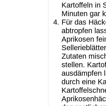
Kartoffeln in
Minuten gar 
Für das Häcke
abtropfen las
Aprikosen fei
Sellerieblätte
Zutaten misc
stellen. Kart
ausdämpfen la
durch eine Ka
Kartoffelschn
Aprikosenhäck