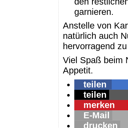
den restlichen
garnieren.
Anstelle von Ka
natürlich auch 
hervorragend zu
Viel Spaß beim
Appetit.
teilen
teilen
merken
0
E-Mail
drucken