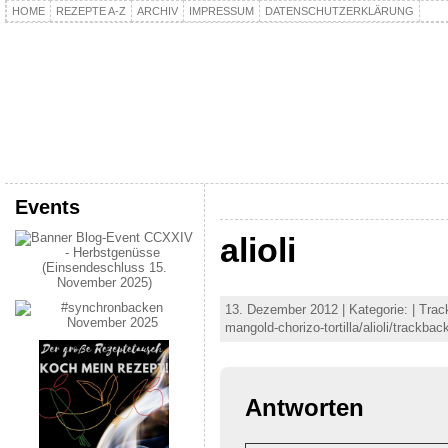
HOME
REZEPTE A-Z
ARCHIV
IMPRESSUM
DATENSCHUTZERKLÄRUNG
kochpla.net
Kochen und mehr…
Events
alioli
13. Dezember 2012 | Kategorie: | Trac
mangold-chorizo-tortilla/alioli/trackbac
Antworten