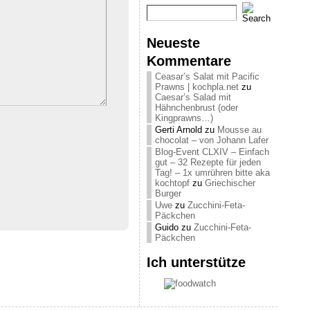
Neueste
Kommentare
Ceasar’s Salat mit Pacific
Prawns | kochpla.net
zu
Caesar’s Salad mit
Hähnchenbrust (oder
Kingprawns…)
Gerti Arnold
zu
Mousse au
chocolat – von Johann Lafer
Blog-Event CLXIV – Einfach
gut – 32 Rezepte für jeden
Tag! – 1x umrühren bitte aka
kochtopf
zu
Griechischer
Burger
Uwe
zu
Zucchini-Feta-
Päckchen
Guido
zu
Zucchini-Feta-
Päckchen
Ich unterstütze