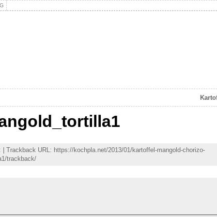
NG
Karto
angold_tortilla1
 | Trackback URL: https://kochpla.net/2013/01/kartoffel-mangold-chorizo-
la1/trackback/