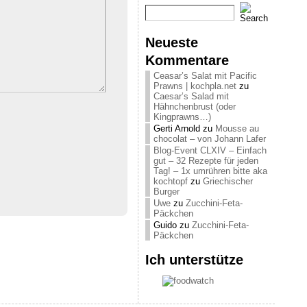
Neueste
Kommentare
Ceasar’s Salat mit Pacific
Prawns | kochpla.net
zu
Caesar’s Salad mit
Hähnchenbrust (oder
Kingprawns…)
Gerti Arnold
zu
Mousse au
chocolat – von Johann Lafer
Blog-Event CLXIV – Einfach
gut – 32 Rezepte für jeden
Tag! – 1x umrühren bitte aka
kochtopf
zu
Griechischer
Burger
Uwe
zu
Zucchini-Feta-
Päckchen
Guido
zu
Zucchini-Feta-
Päckchen
Ich unterstütze