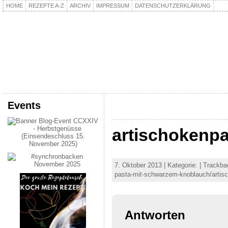
HOME
REZEPTE A-Z
ARCHIV
IMPRESSUM
DATENSCHUTZERKLÄRUNG
kochpla.net
Kochen und mehr…
Events
artischokenpa
7. Oktober 2013 | Kategorie: | Trackb
pasta-mit-schwarzem-knoblauch/artis
Antworten