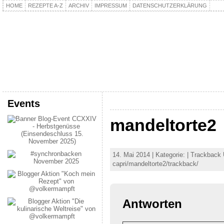
HOME
REZEPTE A-Z
ARCHIV
IMPRESSUM
DATENSCHUTZERKLÄRUNG
kochpla.net
Kochen und mehr…
Events
mandeltorte2
14. Mai 2014 | Kategorie: | Trackback
capri/mandeltorte2/trackback/
Antworten