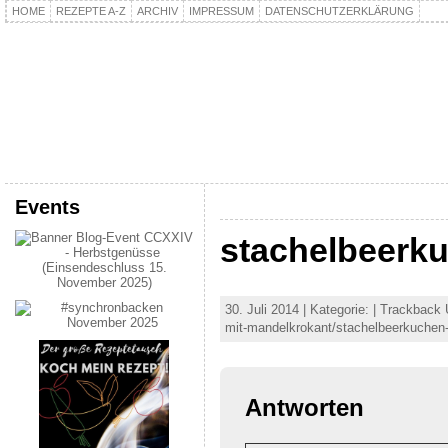
HOME
REZEPTE A-Z
ARCHIV
IMPRESSUM
DATENSCHUTZERKLÄRUNG
kochpla.net
Kochen und mehr…
Events
stachelbeerk
30. Juli 2014 | Kategorie: | Trackback
mit-mandelkrokant/stachelbeerkuchen-
Antworten