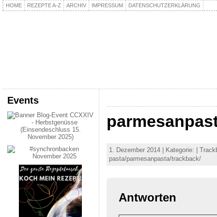
HOME
REZEPTE A-Z
ARCHIV
IMPRESSUM
DATENSCHUTZERKLÄRUNG
kochpla.net
Kochen und mehr…
Events
parmesanpas
1. Dezember 2014 | Kategorie: | Trac
pasta/parmesanpasta/trackback/
Antworten