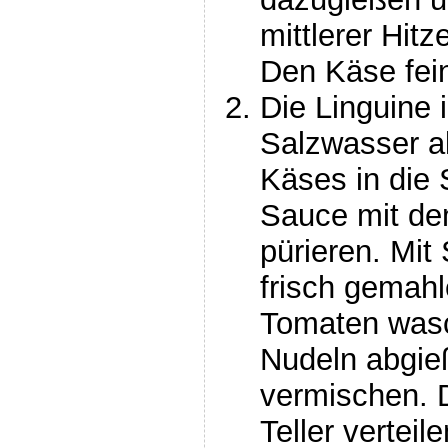
mittlerer Hit
Den Käse fein
Die Linguine 
Salzwasser al
Käses in die 
Sauce mit de
pürieren. Mit 
frisch gemah
Tomaten wasc
Nudeln abgie
vermischen. 
Teller verteil