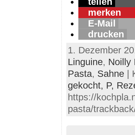
teilen
merken
0
E-Mail
drucken
1. Dezember 20
Linguine
,
Noilly
Pasta
,
Sahne
| 
gekocht,
P,
Rez
https://kochpla
pasta/trackback