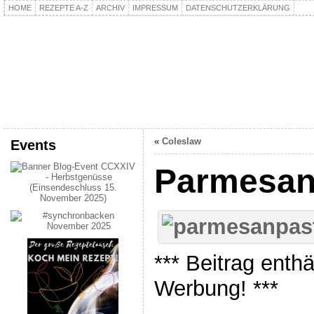
HOME
REZEPTE A-Z
ARCHIV
IMPRESSUM
DATENSCHUTZERKLÄRUNG
kochpla.net
Kochen und mehr…
«
Coleslaw
Events
Parmesan
*** Beitrag enth
Werbung! ***