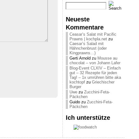
Neueste
Kommentare
Ceasar’s Salat mit Pacific
Prawns | kochpla.net
zu
Caesar’s Salad mit
Hähnchenbrust (oder
Kingprawns…)
Gerti Arnold
zu
Mousse au
chocolat – von Johann Lafer
Blog-Event CLXIV – Einfach
gut – 32 Rezepte für jeden
Tag! – 1x umrühren bitte aka
kochtopf
zu
Griechischer
Burger
Uwe
zu
Zucchini-Feta-
Päckchen
Guido
zu
Zucchini-Feta-
Päckchen
Ich unterstütze