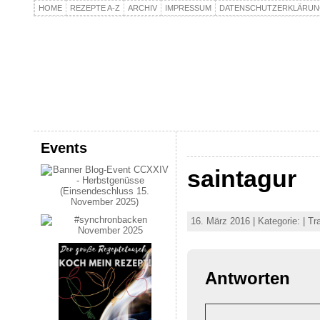
HOME
REZEPTE A-Z
ARCHIV
IMPRESSUM
DATENSCHUTZERKLÄRU
kochpla.net
Kochen und mehr…
Events
saintagur
16. März 2016 | Kategorie: | T
Antworten