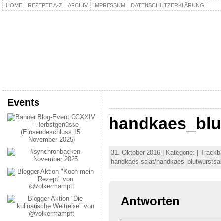
HOME
REZEPTE A-Z
ARCHIV
IMPRESSUM
DATENSCHUTZERKLÄRUNG
kochpla.net
Kochen und mehr…
Events
handkaes_blu
31. Oktober 2016 | Kategorie: | Trackb
handkaes-salat/handkaes_blutwurstsal
Antworten