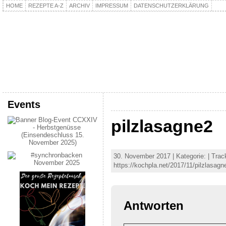
HOME
REZEPTE A-Z
ARCHIV
IMPRESSUM
DATENSCHUTZERKLÄRUNG
kochpla.net
Kochen und mehr…
Events
pilzlasagne2
30. November 2017 | Kategorie: | Tra
https://kochpla.net/2017/11/pilzlasagn
Antworten