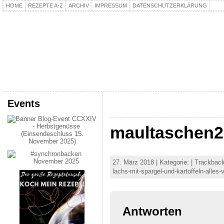
HOME
REZEPTE A-Z
ARCHIV
IMPRESSUM
DATENSCHUTZERKLÄRUNG
kochpla.net
Kochen und mehr…
Events
maultaschen2
27. März 2018 | Kategorie: | Trackback
lachs-mit-spargel-und-kartoffeln-alle
Antworten