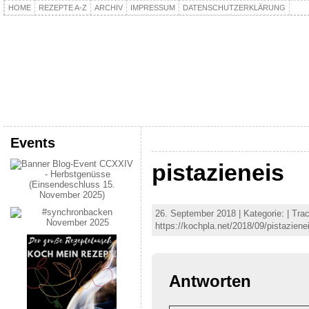
HOME
REZEPTE A-Z
ARCHIV
IMPRESSUM
DATENSCHUTZERKLÄRUNG
kochpla.net
Kochen und mehr…
Events
pistazieneis
26. September 2018 | Kategorie: | Tr
https://kochpla.net/2018/09/pistaziene
Antworten