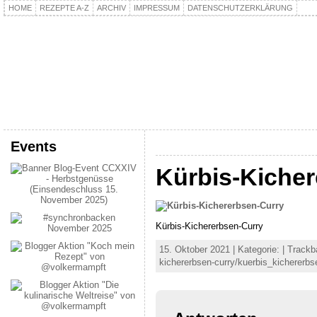
HOME
REZEPTE A-Z
ARCHIV
IMPRESSUM
DATENSCHUTZERKLÄRUNG
kochpla.net
Kochen und mehr…
Events
Kürbis-Kiche
Kürbis-Kichererbsen-Curry
15. Oktober 2021 | Kategorie: | Trackb
kichererbsen-curry/kuerbis_kichererbs