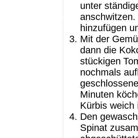
unter ständi
anschwitzen.
hinzufügen un
Mit der Gemü
dann die Kok
stückigen To
nochmals auf
geschlossene
Minuten köche
Kürbis weich i
Den gewasche
Spinat zusam