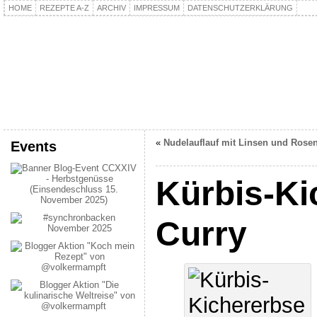
HOME
REZEPTE A-Z
ARCHIV
IMPRESSUM
DATENSCHUTZERKLÄRUNG
kochpla.net
Kochen und mehr…
«
Nudelauflauf mit Linsen und Rose
Events
Kürbis-Ki
Curry