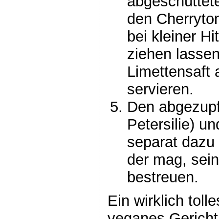
abgeschüttet
den Cherryto
bei kleiner Hi
ziehen lassen
Limettensaft
servieren.
Den abgezupf
Petersilie) u
separat dazu 
der mag, sein
bestreuen.
Ein wirklich toll
veganes Gericht