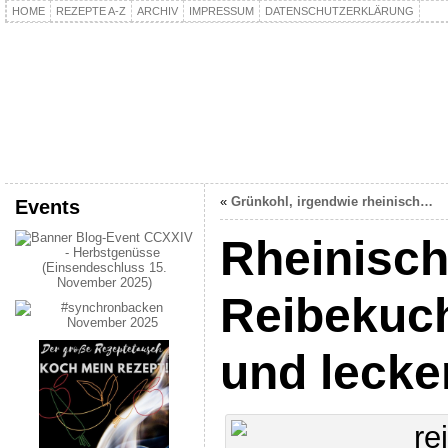
HOME
REZEPTE A-Z
ARCHIV
IMPRESSUM
DATENSCHUTZERKLÄRUNG
kochpla.net
Kochen und mehr…
«
Grünkohl, irgendwie rheinisch…
Events
Rheinisc
Reibekuc
und lecke