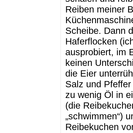
Reiben meiner 
Küchenmaschine 
Scheibe. Dann d
Haferflocken (i
ausprobiert, im 
keinen Unterschi
die Eier unterrüh
Salz und Pfeffe
zu wenig Öl in e
(die Reibekuch
„schwimmen“) un
Reibekuchen vom 