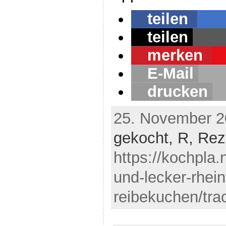
teilen
teilen
merken
E-Mail
drucken
25. November 2
gekocht,
R,
Rez
https://kochpla.
und-lecker-rhein
reibekuchen/tra