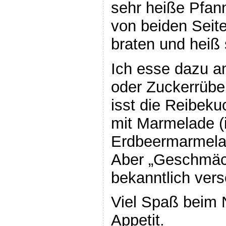
sehr heiße Pfan
von beiden Seit
braten und heiß 
Ich esse dazu a
oder Zuckerrübe
isst die Reibek
mit Marmelade (i
Erdbeermarmelad
Aber „Geschmäck
bekanntlich ver
Viel Spaß beim
Appetit.