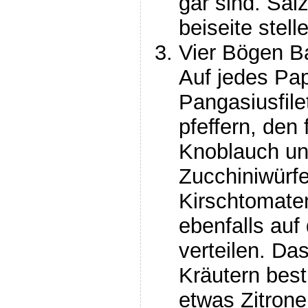
gar sind. Sal
beiseite stell
Vier Bögen Ba
Auf jedes Pap
Pangasiusfile
pfeffern, den 
Knoblauch und
Zucchiniwürfe
Kirschtomate
ebenfalls au
verteilen. D
Kräutern best
etwas Zitrone