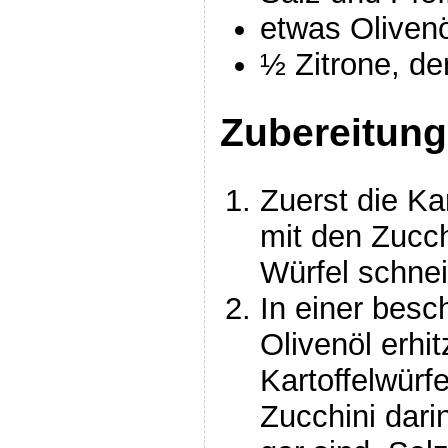
etwas Olivenö
½ Zitrone, de
Zubereitung
Zuerst die Ka
mit den Zucch
Würfel schne
In einer besc
Olivenöl erhi
Kartoffelwürf
Zucchini darin