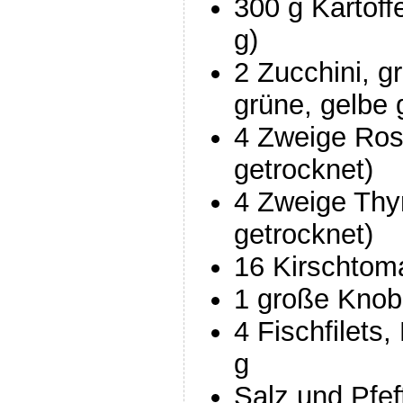
300 g Kartoff
g)
2 Zucchini, g
grüne, gelbe 
4 Zweige Ros
getrocknet)
4 Zweige Thy
getrocknet)
16 Kirschtom
1 große Knob
4 Fischfilets
g
Salz und Pfef