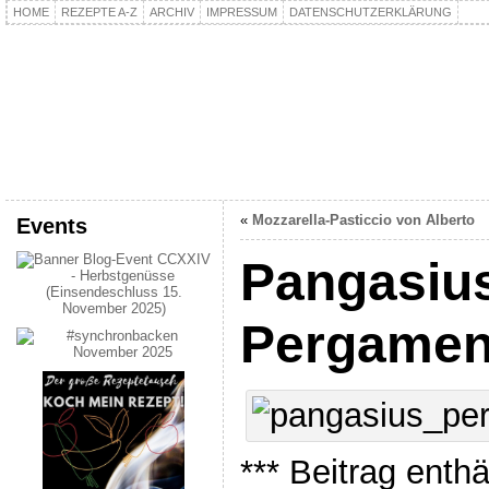
HOME
REZEPTE A-Z
ARCHIV
IMPRESSUM
DATENSCHUTZERKLÄRUNG
kochpla.net
Kochen und mehr…
«
Mozzarella-Pasticcio von Alberto
Events
Pangasiu
Pergamen
*** Beitrag enth