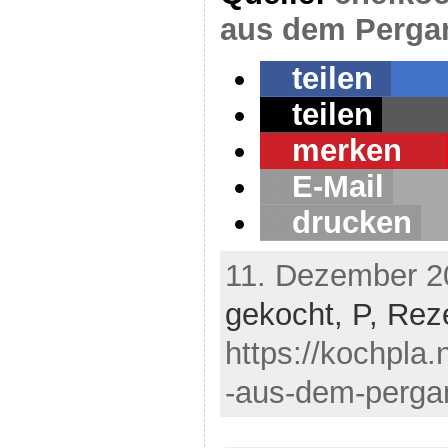
aus dem Perga
teilen
teilen
merken
0
E-Mail
drucken
11. Dezember 20
gekocht,
P,
Rez
https://kochpla
-aus-dem-perga