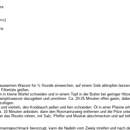
lze
rio
)
ns
 lauwarmen Wasser für ½ Stunde einweichen, auf einem Sieb abtropfen lassen,
Filtertüte gießen.
 in kleine Würfel schneiden und in einem Topf in der Butter bei geringer Hit
teinpilzwasser dazugeben und umrühren. Ca. 20-25 Minuten offen garen, dab
 zufügen.
nd vierteln, den Knoblauch pellen und fein schneiden. Öl in einer Pfanne er
. 10 Minuten anbraten, dann den Rosmarinzweig entfernen und die Pilze unte
r das Risotto rühren, mit Salz, Pfeffer und Muskat abschmecken und auf tie
maringeschmack bevorzugt, kann die Nadeln vom Zweig streifen und nach de