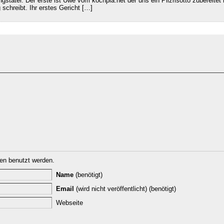
gstäter. Der erste ist Uwe vom kochpla.net der uns ein Pilzrisotto zubereitet 
 schreibt. Ihr erstes Gericht […]
n benutzt werden.
Name
(benötigt)
Email
(wird nicht veröffentlicht) (benötigt)
Webseite