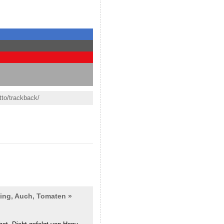
tto/trackback/
ting, Auch, Tomaten »