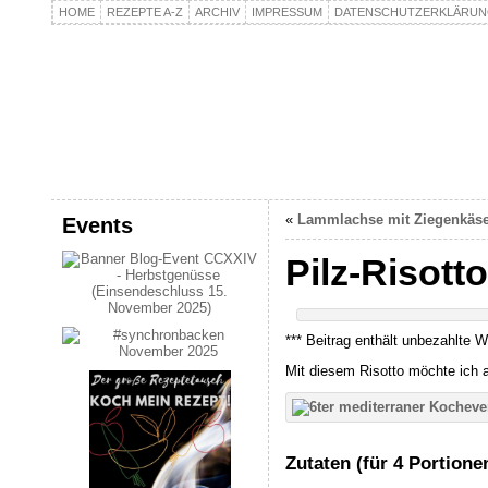
HOME
REZEPTE A-Z
ARCHIV
IMPRESSUM
DATENSCHUTZERKLÄRU
kochpla.net
Kochen und mehr…
«
Lammlachse mit Ziegenkäse
Events
Pilz-Risotto
*** Beitrag enthält unbezahlte W
Mit diesem Risotto möchte ich
Zutaten (für 4 Portione