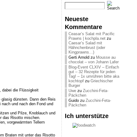
Neueste
Kommentare
Ceasar’s Salat mit Pacific
Prawns | kochpla.net
zu
Caesar’s Salad mit
Hähnchenbrust (oder
Kingprawns…)
Gerti Arnold
zu
Mousse au
chocolat – von Johann Lafer
Blog-Event CLXIV – Einfach
gut – 32 Rezepte für jeden
Tag! – 1x umrühren bitte aka
kochtopf
zu
Griechischer
Burger
 dabei die Flüssigkeit
Uwe
zu
Zucchini-Feta-
Päckchen
ze glasig dünsten. Dann den Reis
Guido
zu
Zucchini-Feta-
ei nach und nach den Fond und
Päckchen
hitzen und Pilze, Knoblauch und
Ich unterstütze
r das Risotto mischen.
fen, vorgewärmten Tellern
m Braten mit unter das Risotto