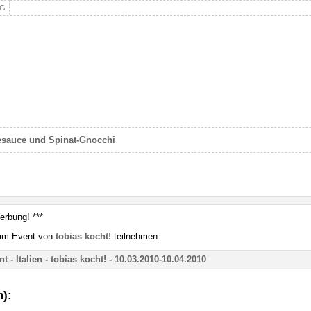
NG
sauce und Spinat-Gnocchi
erbung! ***
 am Event von
tobias kocht!
teilnehmen:
n):