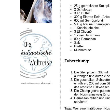
25 g getrocknete Steinpi
2 Schalotten
30 g Butter
300 g Risotto-Reis (
Arbo
600 ml Gemüsefond
500 g braune Champigno
1 Knoblauchzehe
3 El Olivenöl
1 Zweig Rosmarin
80 g Parmesan
Salz
Pfeffer
Muskatnuss
Zubereitung:
Die Steinpilze in 300 ml
auffangen und durch eine 
Die geschälten Schalotten
einrühren, 200 ml vom S
das restliche Pilzwasser
Die Champignons putzen u
den Rosmarinzweig für ca
Parmesan reiben und unte
servieren.
Tipp:
Wer einen kräftigeren Ros