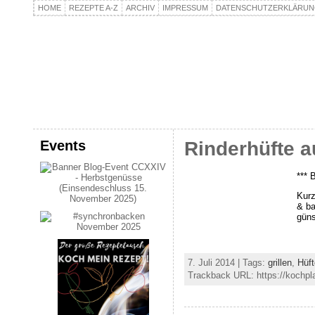
HOME
REZEPTE A-Z
ARCHIV
IMPRESSUM
DATENSCHUTZERKLÄRU
kochpla.net
Kochen und mehr…
Events
Rinderhüfte 
*** 
Kurz
& ba
güns
7. Juli 2014 | Tags:
grillen
,
Hüft
Trackback URL: https://kochpla