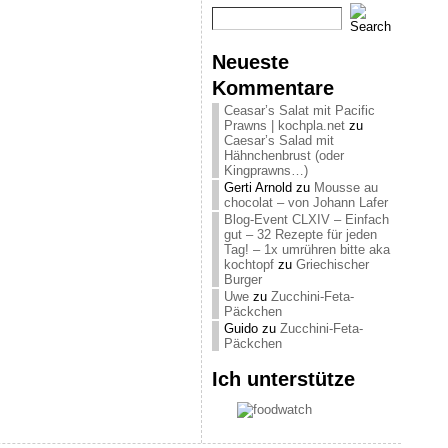
Neueste
Kommentare
Ceasar’s Salat mit Pacific
Prawns | kochpla.net
zu
Caesar’s Salad mit
Hähnchenbrust (oder
Kingprawns…)
Gerti Arnold
zu
Mousse au
chocolat – von Johann Lafer
Blog-Event CLXIV – Einfach
gut – 32 Rezepte für jeden
Tag! – 1x umrühren bitte aka
kochtopf
zu
Griechischer
Burger
Uwe
zu
Zucchini-Feta-
Päckchen
Guido
zu
Zucchini-Feta-
Päckchen
Ich unterstütze