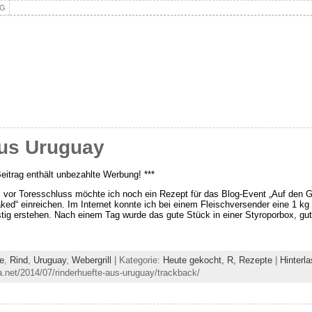
NG
aus Uruguay
Beitrag enthält unbezahlte Werbung! ***
 vor Toresschluss möchte ich noch ein Rezept für das Blog-Event „Auf den
ked“ einreichen. Im Internet konnte ich bei einem Fleischversender eine 1 k
tig erstehen. Nach einem Tag wurde das gute Stück in einer Styroporbox, gut
e
,
Rind
,
Uruguay
,
Webergrill
| Kategorie:
Heute gekocht,
R,
Rezepte
|
Hinterl
.net/2014/07/rinderhuefte-aus-uruguay/trackback/