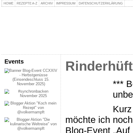
HOME
REZEPTE A-Z
ARCHIV
IMPRESSUM
DATENSCHUTZERKLÄRUNG
kochpla.net
Kochen und mehr…
Events
Rinderhüf
*** B
unbe
Kurz
möchte ich noch
Blog-Event „Auf