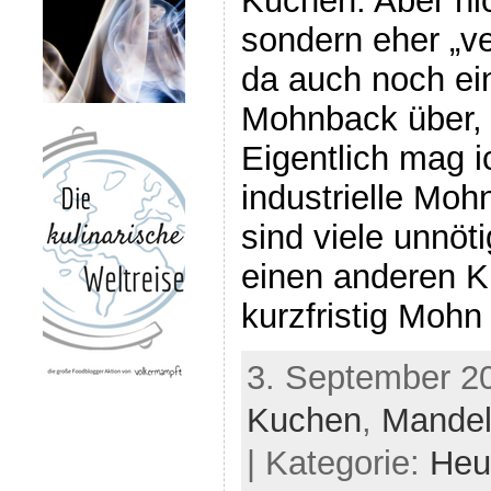
Kuchen. Aber nic
sondern eher „v
da auch noch ei
Mohnback über,
Eigentlich mag ic
industrielle Moh
sind viele unnöti
einen anderen K
kurzfristig Mohn
3. September 2
Kuchen
,
Mande
| Kategorie:
Heu