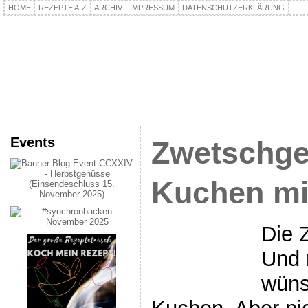
HOME
REZEPTE A-Z
ARCHIV
IMPRESSUM
DATENSCHUTZERKLÄRUNG
kochpla.net
Kochen und mehr…
Events
Zwetschg
Kuchen mi
Die 
Und 
wüns