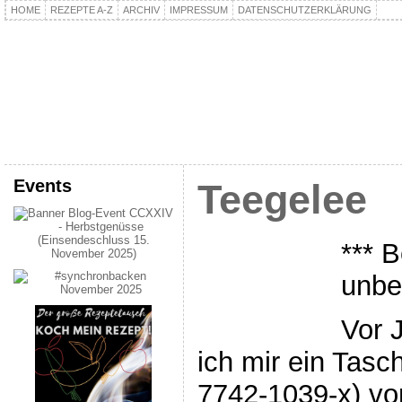
HOME
REZEPTE A-Z
ARCHIV
IMPRESSUM
DATENSCHUTZERKLÄRUNG
kochpla.net
Kochen und mehr…
Events
Teegelee
*** B
unbe
Vor 
ich mir ein Tasc
7742-1039-x) vo