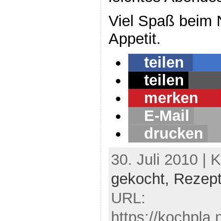
Viel Spaß beim
Appetit.
teilen
teilen
merken
0
E-Mail
drucken
30. Juli 2010 | 
gekocht,
Rezep
URL:
https://kochpla