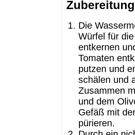
Zubereitung
Die Wasserme
Würfel für di
entkernen und
Tomaten entk
putzen und en
schälen und a
Zusammen mi
und dem Oliv
Gefäß mit de
pürieren.
Durch ein nic