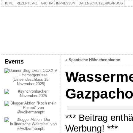
HOME
REZEPTE A-Z
ARCHIV
IMPRESSUM
DATENSCHUTZERKLÄRUNG
kochpla.net
Kochen und mehr…
«
Spanische Hähnchenpfanne
Events
Wasserme
Gazpach
*** Beitrag enth
Werbung! ***