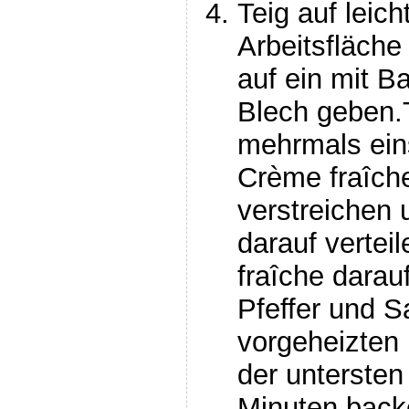
Teig auf leic
Arbeitsfläche
auf ein mit B
Blech geben.T
mehrmals ein
Crème fraîch
verstreichen
darauf vertei
fraîche darauf
Pfeffer und S
vorgeheizten 
der untersten
Minuten back