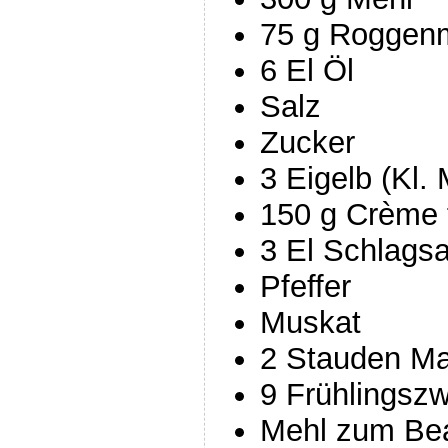
75 g Roggen
6 El Öl
Salz
Zucker
3 Eigelb (Kl. 
150 g Crème 
3 El Schlags
Pfeffer
Muskat
2 Stauden M
9 Frühlingszw
Mehl zum Bea