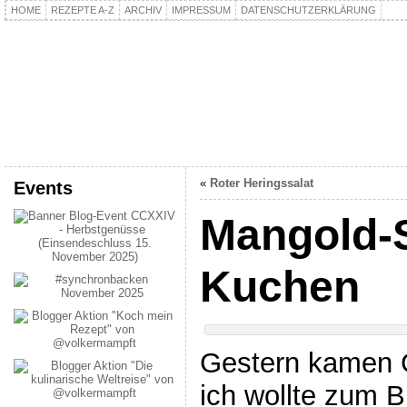
HOME
REZEPTE A-Z
ARCHIV
IMPRESSUM
DATENSCHUTZERKLÄRUNG
kochpla.net
Kochen und mehr…
«
Roter Heringssalat
Events
Mangold-
Kuchen
Gestern kamen 
ich wollte zum B