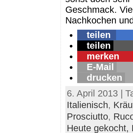
Geschmack. Vie
Nachkochen und 
teilen
teilen
merken
0
E-Mail
drucken
6. April 2013 | 
Italienisch
,
Kräu
Prosciutto
,
Ruco
Heute gekocht,