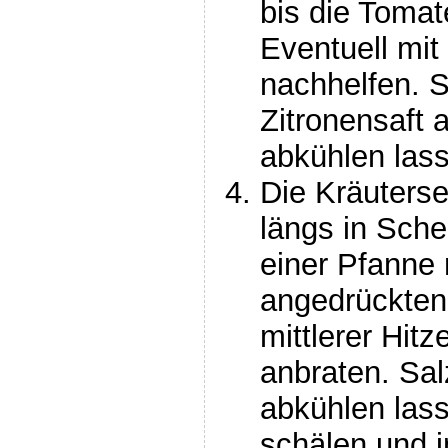
bis die Tomat
Eventuell mit
nachhelfen. 
Zitronensaft
abkühlen las
Die Kräuterse
längs in Sche
einer Pfanne 
angedrückten
mittlerer Hit
anbraten. Sal
abkühlen lass
schälen und i