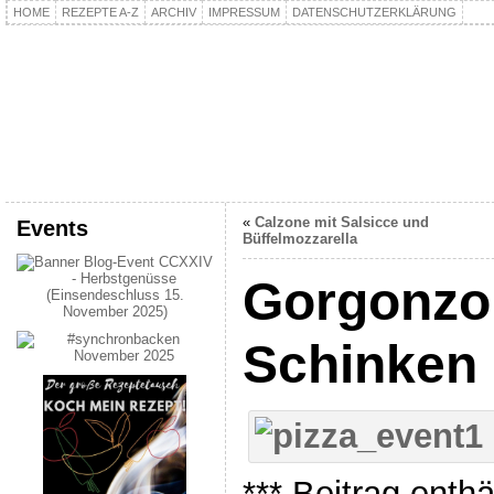
HOME
REZEPTE A-Z
ARCHIV
IMPRESSUM
DATENSCHUTZERKLÄRUNG
kochpla.net
Kochen und mehr…
«
Calzone mit Salsicce und
Events
Büffelmozzarella
Gorgonzol
Schinken 
*** Beitrag enth