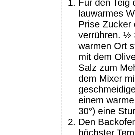
Für den Teig 
lauwarmes Wa
Prise Zucker
verrühren. ½
warmen Ort s
mit dem Olive
Salz zum Meh
dem Mixer mi
geschmeidige
einem warmen
30°) eine Stu
Den Backofen
höchster Temp