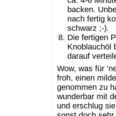
ca. 4-6 Minut
backen. Unbed
nach fertig k
schwarz ;-).
Die fertigen 
Knoblauchöl b
darauf vertei
Wow, was für ’ne
froh, einen mil
genommen zu ha
wunderbar mit d
und erschlug sie
sonst doch sehr