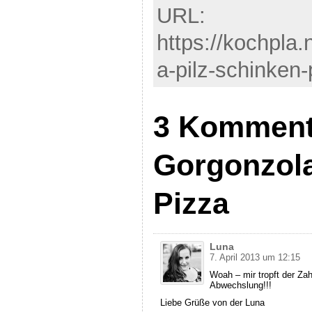
URL:
https://kochpla
a-pilz-schinken-
3 Komment
Gorgonzola
Pizza
Luna
7. April 2013 um 12:15
Woah – mir tropft der Za
Abwechslung!!!
Liebe Grüße von der Luna