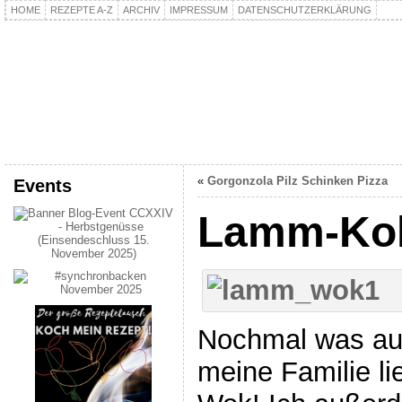
HOME
REZEPTE A-Z
ARCHIV
IMPRESSUM
DATENSCHUTZERKLÄRUNG
kochpla.net
Kochen und mehr…
«
Gorgonzola Pilz Schinken Pizza
Events
Lamm-Ko
Nochmal was au
meine Familie l